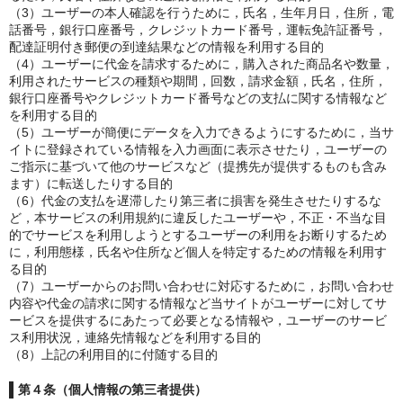
（3）ユーザーの本人確認を行うために，氏名，生年月日，住所，電
話番号，銀行口座番号，クレジットカード番号，運転免許証番号，
配達証明付き郵便の到達結果などの情報を利用する目的
（4）ユーザーに代金を請求するために，購入された商品名や数量，
利用されたサービスの種類や期間，回数，請求金額，氏名，住所，
銀行口座番号やクレジットカード番号などの支払に関する情報など
を利用する目的
（5）ユーザーが簡便にデータを入力できるようにするために，当サ
イトに登録されている情報を入力画面に表示させたり，ユーザーの
ご指示に基づいて他のサービスなど（提携先が提供するものも含み
ます）に転送したりする目的
（6）代金の支払を遅滞したり第三者に損害を発生させたりするな
ど，本サービスの利用規約に違反したユーザーや，不正・不当な目
的でサービスを利用しようとするユーザーの利用をお断りするため
に，利用態様，氏名や住所など個人を特定するための情報を利用す
る目的
（7）ユーザーからのお問い合わせに対応するために，お問い合わせ
内容や代金の請求に関する情報など当サイトがユーザーに対してサ
ービスを提供するにあたって必要となる情報や，ユーザーのサービ
ス利用状況，連絡先情報などを利用する目的
（8）上記の利用目的に付随する目的
第４条（個人情報の第三者提供）