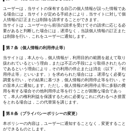
ユーザーは，当サイトの保有する自己の個人情報が誤った情報であ
る場合には，当サイトが定める手続きにより，当サイトに対して個
人情報の訂正または削除を請求することができます。
当サイトは，ユーザーから前項の請求を受けてその請求に応じる必
要があると判断した場合には，遅滞なく，当該個人情報の訂正また
は削除を行い，これをユーザーに通知します。
第７条（個人情報の利用停止等）
当サイトは，本人から，個人情報が，利用目的の範囲を超えて取り
扱われているという理由，または不正の手段により取得されたもの
であるという理由により，その利用の停止または消去（以下，「利
用停止等」といいます。）を求められた場合には，遅滞なく必要な
調査を行い，その結果に基づき，個人情報の利用停止等を行い，そ
の旨本人に通知します。ただし，個人情報の利用停止等に多額の費
用を有する場合その他利用停止等を行うことが困難な場合であっ
て，本人の権利利益を保護するために必要なこれに代わるべき措置
をとれる場合は，この代替策を講じます。
第８条（プライバシーポリシーの変更）
本ポリシーの内容は，ユーザーに通知することなく，変更すること
ができるものとします。