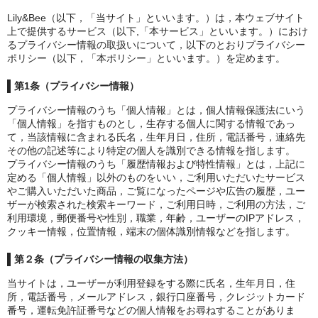
Lily&Bee（以下，「当サイト」といいます。）は，本ウェブサイト
上で提供するサービス（以下,「本サービス」といいます。）におけ
ログイン
るプライバシー情報の取扱いについて，以下のとおりプライバシー
ポリシー（以下，「本ポリシー」といいます。）を定めます。
第1条（プライバシー情報）
プライバシー情報のうち「個人情報」とは，個人情報保護法にいう
「個人情報」を指すものとし，生存する個人に関する情報であっ
て，当該情報に含まれる氏名，生年月日，住所，電話番号，連絡先
その他の記述等により特定の個人を識別できる情報を指します。
プライバシー情報のうち「履歴情報および特性情報」とは，上記に
定める「個人情報」以外のものをいい，ご利用いただいたサービス
やご購入いただいた商品，ご覧になったページや広告の履歴，ユー
ザーが検索された検索キーワード，ご利用日時，ご利用の方法，ご
利用環境，郵便番号や性別，職業，年齢，ユーザーのIPアドレス，
クッキー情報，位置情報，端末の個体識別情報などを指します。
第２条（プライバシー情報の収集方法）
当サイトは，ユーザーが利用登録をする際に氏名，生年月日，住
所，電話番号，メールアドレス，銀行口座番号，クレジットカード
番号，運転免許証番号などの個人情報をお尋ねすることがありま