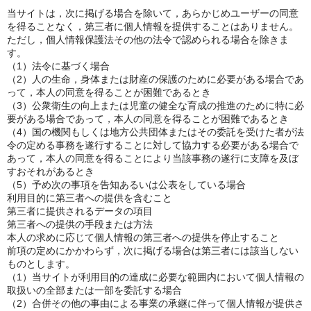
当サイトは，次に掲げる場合を除いて，あらかじめユーザーの同意
を得ることなく，第三者に個人情報を提供することはありません。
ただし，個人情報保護法その他の法令で認められる場合を除きま
す。
（1）法令に基づく場合
（2）人の生命，身体または財産の保護のために必要がある場合であ
って，本人の同意を得ることが困難であるとき
（3）公衆衛生の向上または児童の健全な育成の推進のために特に必
要がある場合であって，本人の同意を得ることが困難であるとき
（4）国の機関もしくは地方公共団体またはその委託を受けた者が法
令の定める事務を遂行することに対して協力する必要がある場合で
あって，本人の同意を得ることにより当該事務の遂行に支障を及ぼ
すおそれがあるとき
（5）予め次の事項を告知あるいは公表をしている場合
利用目的に第三者への提供を含むこと
第三者に提供されるデータの項目
第三者への提供の手段または方法
本人の求めに応じて個人情報の第三者への提供を停止すること
前項の定めにかかわらず，次に掲げる場合は第三者には該当しない
ものとします。
（1）当サイトが利用目的の達成に必要な範囲内において個人情報の
取扱いの全部または一部を委託する場合
（2）合併その他の事由による事業の承継に伴って個人情報が提供さ