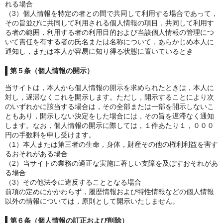
れる場合
（3）個人情報を特定の者との間で共同して利用する場合であって，
その旨並びに共同して利用される個人情報の項目，共同して利用す
る者の範囲，利用する者の利用目的および当該個人情報の管理につ
いて責任を有する者の氏名または名称について，あらかじめ本人に
通知し，または本人が容易に知り得る状態に置いているとき
第５条（個人情報の開示）
当サイトは，本人から個人情報の開示を求められたときは，本人に
対し，遅滞なくこれを開示します。ただし，開示することにより次
のいずれかに該当する場合は，その全部または一部を開示しないこ
ともあり，開示しない決定をした場合には，その旨を遅滞なく通知
します。なお，個人情報の開示に際しては，１件あたり１，０００
円の手数料を申し受けます。
（1）本人または第三者の生命，身体，財産その他の権利利益を害す
るおそれがある場合
（2）当サイトの業務の適正な実施に著しい支障を及ぼすおそれがあ
る場合
（3）その他法令に違反することとなる場合
前項の定めにかかわらず，履歴情報および特性情報などの個人情報
以外の情報については，原則として開示いたしません。
第６条（個人情報の訂正および削除）