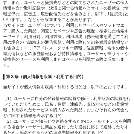
す。また，ユーザーと提携先などとの間でなされたユーザーの個人
情報を含む取引記録や，決済に関する情報を当サイトの提携先（情
報提供元，広告主，広告配信先などを含みます。以下，｢提携先｣と
いいます。）などから収集することがあります。
当サイトは，ユーザーについて，利用したサービスやソフトウエ
ア，購入した商品，閲覧したページや広告の履歴，検索した検索キ
ーワード，利用日時，利用方法，利用環境（携帯端末を通じてご利
用の場合の当該端末の通信状態，利用に際しての各種設定情報など
も含みます），IPアドレス，クッキー情報，位置情報，端末の個体
識別情報などの履歴情報および特性情報を，ユーザーが当サイトや
提携先のサービスを利用しまたはページを閲覧する際に収集しま
す。
第３条（個人情報を収集・利用する目的）
当サイトが個人情報を収集・利用する目的は，以下のとおりです。
（1）ユーザーに自分の登録情報の閲覧や修正，利用状況の閲覧を行
っていただくために，氏名，住所，連絡先，支払方法などの登録情
報，利用されたサービスや購入された商品，およびそれらの代金な
どに関する情報を表示する目的
（2）ユーザーにお知らせや連絡をするためにメールアドレスを利用
する場合やユーザーに商品を送付したり必要に応じて連絡したりす
るため，氏名や住所などの連絡先情報を利用する目的